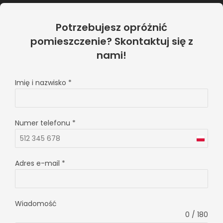
Potrzebujesz opróżnić
pomieszczenie? Skontaktuj się z
nami!
Imię i nazwisko
*
Numer telefonu
*
P
o
Adres e-mail
*
l
a
n
Wiadomość
d
0 / 180
+