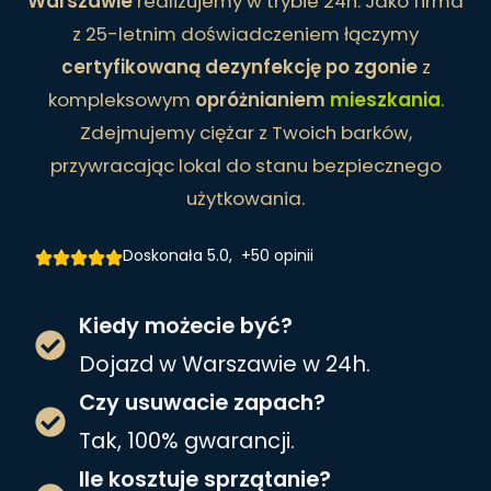
Warszawie
realizujemy w trybie 24h. Jako firma
z 25-letnim doświadczeniem łączymy
certyfikowaną dezynfekcję po zgonie
z
kompleksowym
opróżnianiem
mieszkania
.
Zdejmujemy ciężar z Twoich barków,
przywracając lokal do stanu bezpiecznego
użytkowania.
Doskonała 5.0, +50 opinii
Kiedy możecie być?
Dojazd w Warszawie w 24h.
Czy usuwacie zapach?
Tak, 100% gwarancji.
Ile kosztuje sprzątanie?